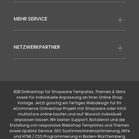
MEHR SERVICE
NETZWERKPARTNER
B2B Onlineshop für Shopware Tempates, Themes & Skins
sowie für individuelle Anpassung an Ihrer Online Shop
Vorlage. Jetzt günstig ein fertiges Webdesign für Ihr
eCommerce Onlineshop Projekt mit Shopware oder H.H.G
multistore online kaufen und auf Wunsch individuell
anpassen lassen. Wir bieten Support, Notdienst und die
Erstellung von responsive Webshop Templates und Themes
sowie Update Service, SEO Suchmaschinenoptimierung, Hilfe
und HTML / CSS Programmierung in Baden-Württemberg,