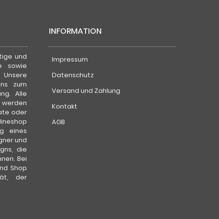
INFORMATION
tige und
Impressum
e sowie
. Unsere
Datenschutz
uns zum
Versand und Zahlung
g. Alle
d werden
Kontakt
ate oder
lineshop
AGB
g eines
gner und
gns, die
nen. Bei
und Shop
ät, der