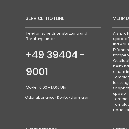
SERVICE-HOTLINE
MEHR 
Telefonische Unterstützung und
Als pro
Beratung unter:
update
individ
Erfahr
+49 39404 -
kompet
Quellda
beim Ka
9001
einem i
Templa
leistun
Mo-Fr, 10:00 - 17:00 Uhr
Shopbet
speziel
Oder über unser
Kontaktformular
.
Templat
Templa
Updatefä