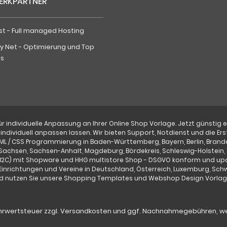
ERKPARTNER
st - Full managed Hosting
ty Net - Optimierung und Top
gs
 individuelle Anpassung an Ihrer Online Shop Vorlage. Jetzt günstig 
individuell anpassen lassen. Wir bieten Support, Notdienst und die
TML / CSS Programmierung in Baden-Württemberg, Bayern, Berlin, Bra
Sachsen, Sachsen-Anhalt, Magdeburg, Bördekreis, Schleswig-Holstein, 
B2C) mit Shopware und HHG multistore Shop - DSGVO konform und upd
inrichtungen und Vereine in Deutschland, Österreich, Luxemburg, Sch
d nutzen Sie unsere Shopping Templates und Webshop Design Vorlag
ehrwertsteuer zzgl.
Versandkosten
und ggf. Nachnahmegebühren, we