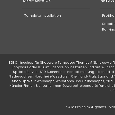
MEHR SERVICE
NETZW
Template Installation
Profiho
Seobili
Rankin
B2B Onlineshop für Shopware Tempates, Themes & Skins sowie für
Shopware oder H.H.G multistore online kaufen und auf Wunsch 
Update Service, SEO Suchmaschinenoptimierung, Hilfe und H
Niedersachsen, Nordrhein-Westfalen, Rheinland-Pfalz, Saarland, 
Shop Optik für Webshops, Webstores und Onlineshops (B2B & 
Händler, Firmen & Unternehmen, Gewerbetreibende, öffentliche E
un
* Alle Preise exkl. gesetzl. M