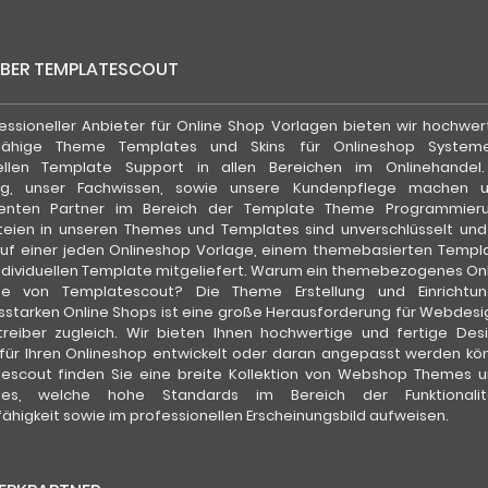
ÜBER TEMPLATESCOUT
fessioneller Anbieter für Online Shop Vorlagen bieten wir hochwer
fähige Theme Templates und Skins für Onlineshop System
uellen Template Support in allen Bereichen im Onlinehandel
ung, unser Fachwissen, sowie unsere Kundenpflege machen 
enten Partner im Bereich der Template Theme Programmierun
teien in unseren Themes und Templates sind unverschlüsselt un
uf einer jeden Onlineshop Vorlage, einem themebasierten Templ
ndividuellen Template mitgeliefert. Warum ein themebezogenes On
te von Templatescout? Die Theme Erstellung und Einrichtun
gsstarken Online Shops ist eine große Herausforderung für Webdesi
reiber zugleich. Wir bieten Ihnen hochwertige und fertige Desi
l für Ihren Onlineshop entwickelt oder daran angepasst werden kön
escout finden Sie eine breite Kollektion von Webshop Themes 
tes, welche hohe Standards im Bereich der Funktionalit
higkeit sowie im professionellen Erscheinungsbild aufweisen.