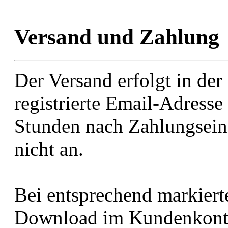
Versand und Zahlung
Der Versand erfolgt in der
registrierte Email-Adress
Stunden nach Zahlungsein
nicht an.
Bei entsprechend markiert
Download im Kundenkonto 