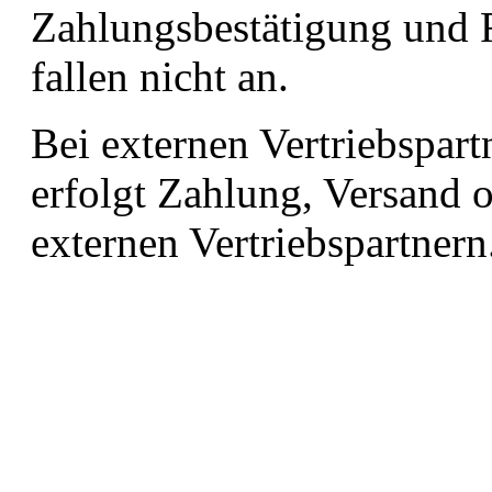
Zahlungsbestätigung und 
fallen nicht an.
Bei externen Vertriebspart
erfolgt Zahlung, Versand 
externen Vertriebspartnern